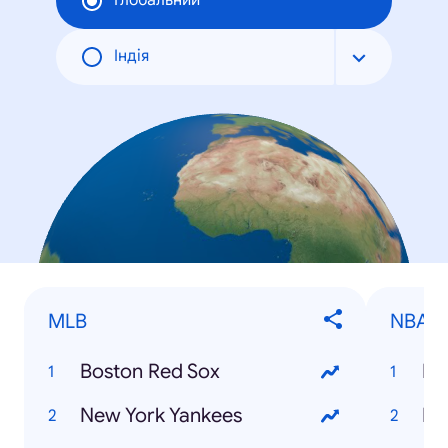
Глобальний
Індія
MLB
NBA T
Boston Red Sox
Lo
New York Yankees
Bo