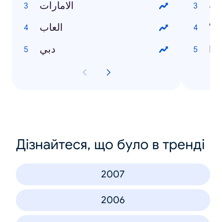
يت
الامارات
العاب
Wo
دبي
Inf
Дізнайтеся, що було в тренді
2007
2006