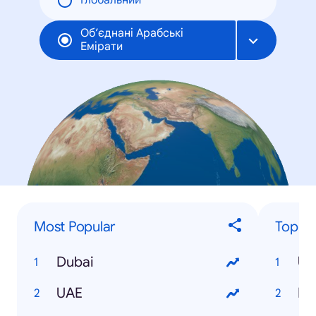
Глобальний
Об’єднані Арабські
Емірати
Most Popular
Top E
Dubai
UAE
In