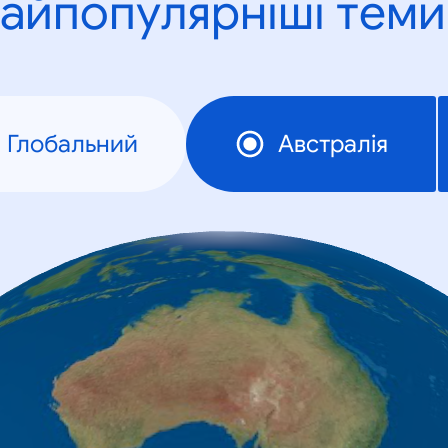
айпопулярніші теми
Глобальний
Австралія