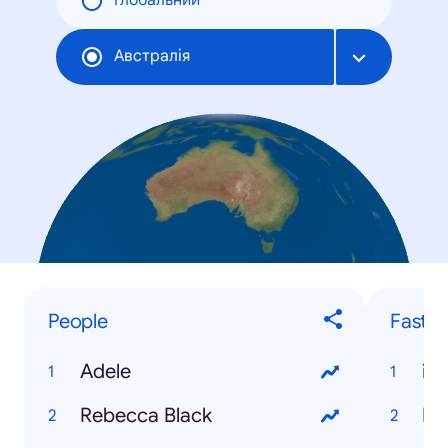
Глобальний
Австралія
People
Fastes
Adele
iP
Rebecca Black
Mi