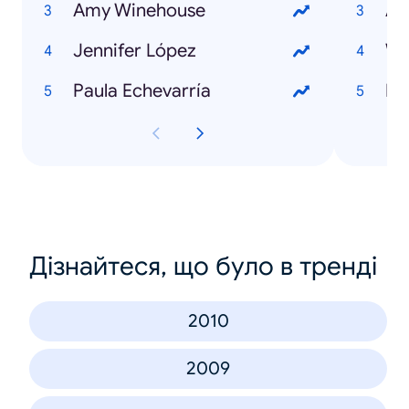
Amy Winehouse
At
Jennifer López
Wh
Paula Echevarría
Di
Дізнайтеся, що було в тренді
2010
2009