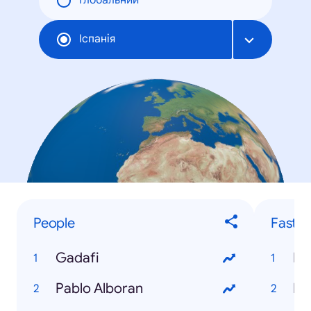
Глобальний
Іспанія
People
Fastes
Gadafi
El
Pablo Alboran
Ba