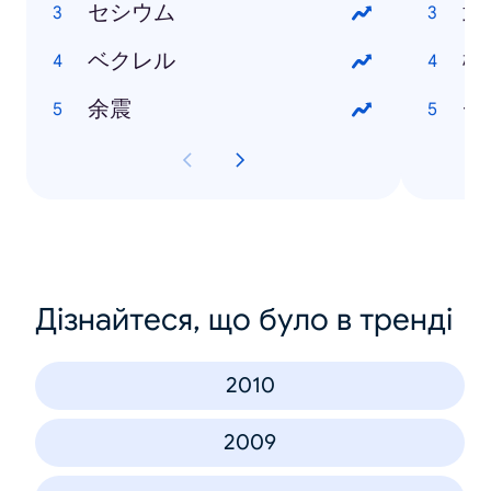
セシウム
武
ベクレル
松
余震
チ
Дізнайтеся, що було в тренді
2010
2009