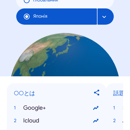
Глобальний
Японія
○○とは
話題
Google+
な
Icloud
島