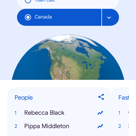
Toàn cầu
Canada
People
Fastes
Rebecca Black
ww
Pippa Middleton
Sk