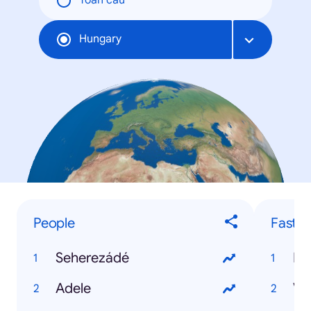
Toàn cầu
Hungary
People
Fastes
Seherezádé
Éd
Adele
Va