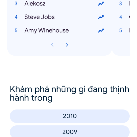
Alekosz
Ka
Steve Jobs
Csi
Amy Winehouse
Na
Khám phá những gì đang thịnh
hành trong
2010
2009