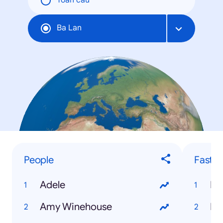
Toàn cầu
Ba Lan
People
Fastes
Adele
Kw
Amy Winehouse
Mi