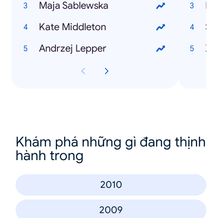
Maja Sablewska
Fa
Kate Middleton
Sp
Andrzej Lepper
X 
Khám phá những gì đang thịnh
hành trong
2010
2009