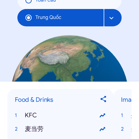
Toàn cầu
Trung Quốc
Food & Drinks
Image
KFC
壁
麦当劳
头