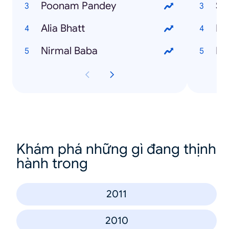
Poonam Pandey
Su
Alia Bhatt
Ek
Nirmal Baba
Ro
Khám phá những gì đang thịnh
hành trong
2011
2010