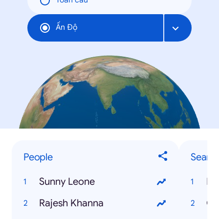
Toàn cầu
Ấn Ðộ
People
Searc
Sunny Leone
IB
Rajesh Khanna
Ga