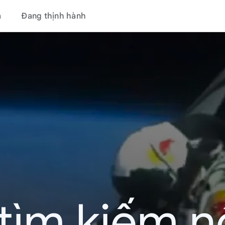
á
Đang thịnh hành
tìm kiếm nổ