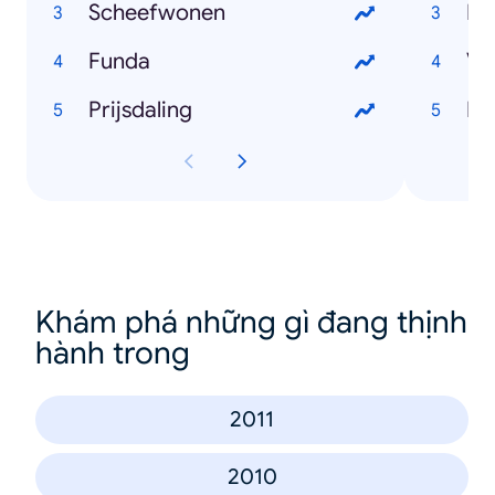
Scheefwonen
Lo
Funda
Vo
Prijsdaling
Ha
Khám phá những gì đang thịnh
hành trong
2011
2010