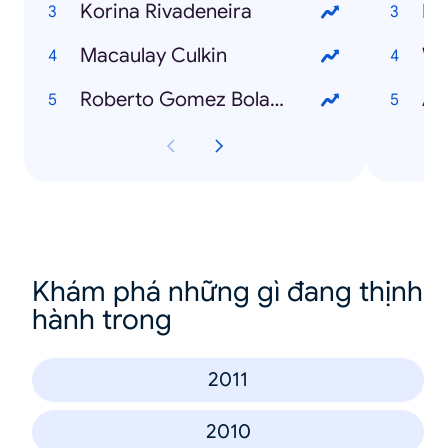
Korina Rivadeneira
Mi
Macaulay Culkin
Wh
Roberto Gomez Bolaños
Ad
Khám phá những gì đang thịnh
hành trong
2011
2010