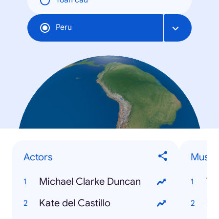
Toàn cầu
Peru
Actors
Musici
Michael Clarke Duncan
Wa
Kate del Castillo
Ku