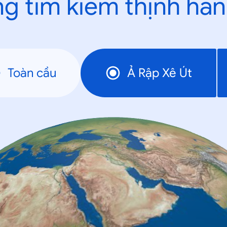
g tìm kiếm thịnh hà
Toàn cầu
Ả Rập Xê Út