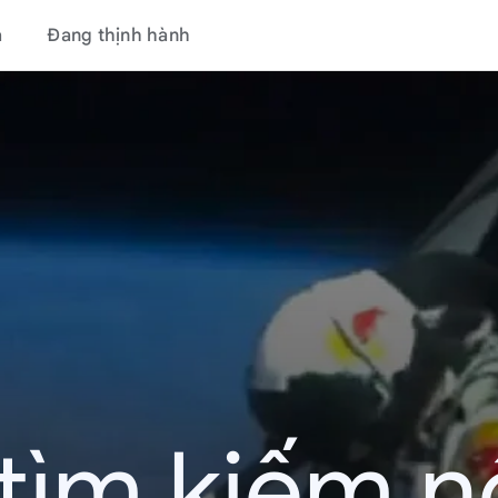
á
Đang thịnh hành
tìm kiếm nổ