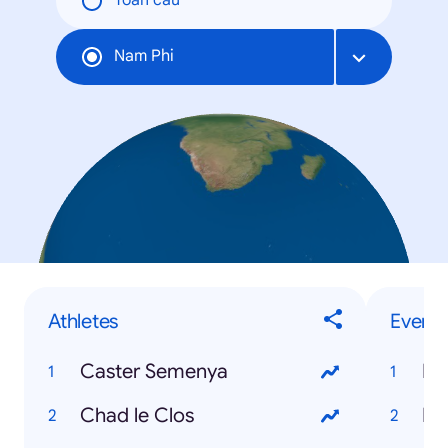
Toàn cầu
Nam Phi
Athletes
Events
Caster Semenya
Hu
Chad le Clos
Eu