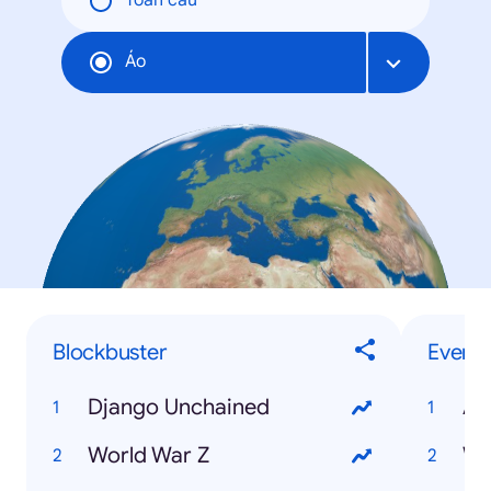
Toàn cầu
Áo
Blockbuster
Events
Django Unchained
Ai
World War Z
WM