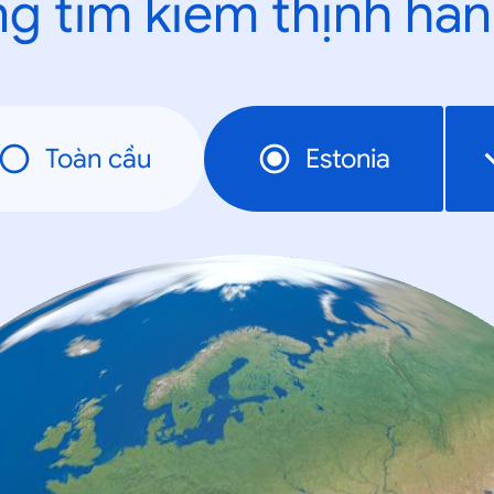
g tìm kiếm thịnh hà
Toàn cầu
Estonia