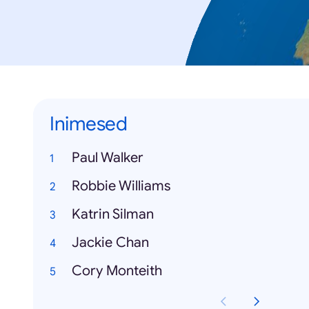
Inimesed
Paul Walker
Robbie Williams
Katrin Silman
Jackie Chan
Cory Monteith