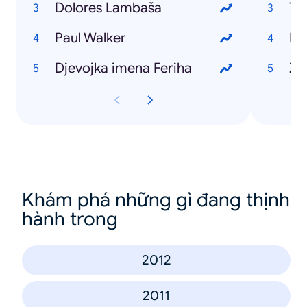
Dolores Lambaša
Ta
Paul Walker
Hu
Djevojka imena Feriha
Zo
Khám phá những gì đang thịnh
hành trong
2012
2011