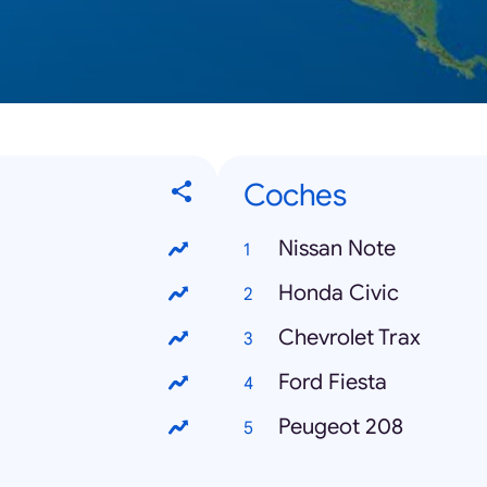
Coches
Nissan Note
Honda Civic
Chevrolet Trax
Ford Fiesta
Peugeot 208