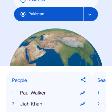
Toàn cầu
Pakistan
People
Searc
Paul Walker
PT
Jiah Khan
Aa