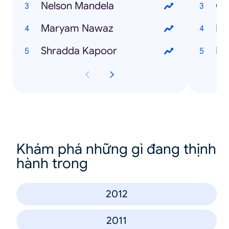
Nelson Mandela
Ch
Maryam Nawaz
Bi
Shradda Kapoor
Du
Khám phá những gì đang thịnh
hành trong
2012
2011