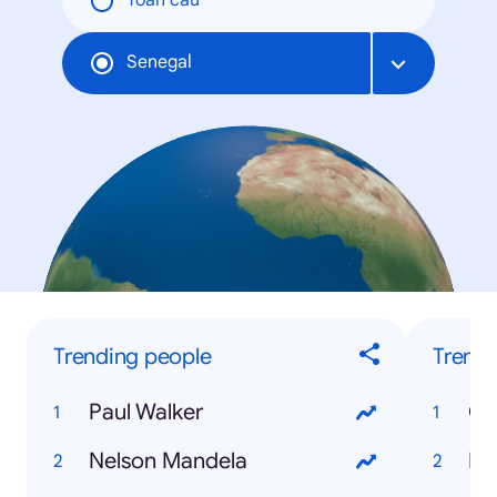
Toàn cầu
Senegal
Trending people
Trendi
Paul Walker
Ca
Nelson Mandela
Di