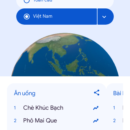
Toàn cầu
Việt Nam
Ăn uống
Bài hát
Chè Khúc Bạch
Kh
Phô Mai Que
Nế