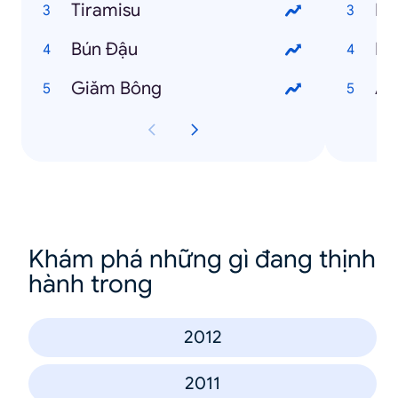
Tiramisu
Ng
Bún Đậu
Ng
Giăm Bông
An
Khám phá những gì đang thịnh
hành trong
2012
2011