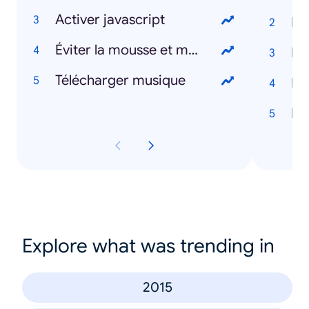
Activer javascript
Do
Éviter la mousse et mauvaises herbes sur klinkers
Pr
Télécharger musique
Me
Le
Explore what was trending in
2015