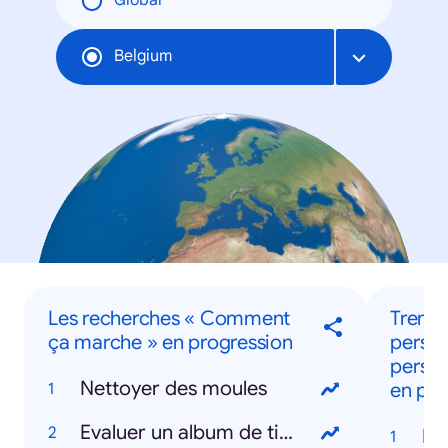
Global
Belgium
Les recherches « Comment
Trendi
ça marche » en progression
persoo
person
Nettoyer des moules
en pro
Evaluer un album de tintin
Da