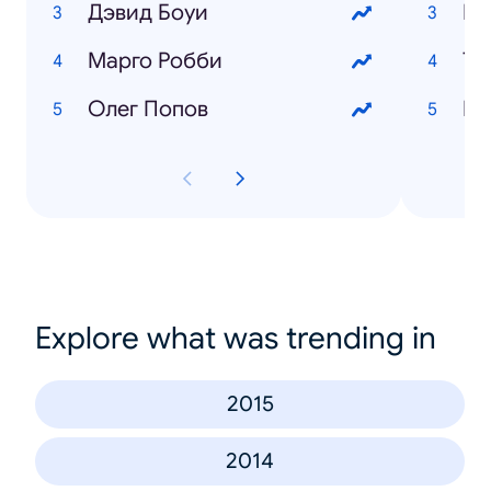
Дэвид Боуи
Пр
Марго Робби
Ту
Олег Попов
Ге
Explore what was trending in
2015
2014