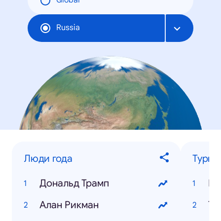
Global
Russia
Люди года
Турис
Дональд Трамп
Кр
Алан Рикман
Ту