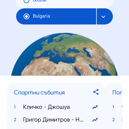
Global
Bulgaria
Спортни събития
Попул
Кличко - Джошуа
wo
Григор Димитров - Надал
Гр