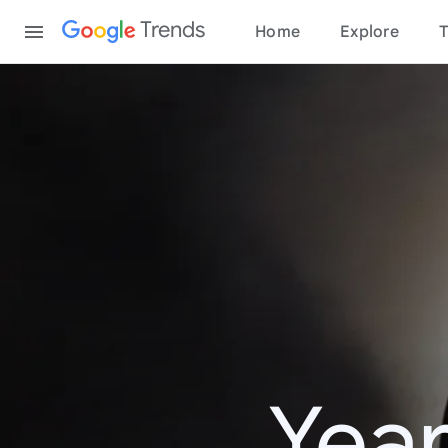
Content
Trends
Home
Explore
T
Year