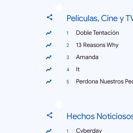
Películas, Cine y T
Doble Tentación
13 Reasons Why
Amanda
It
Perdona Nuestros Pe
Hechos Noticioso
Cyberday