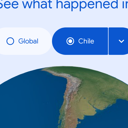
See what happened i
Global
Chile