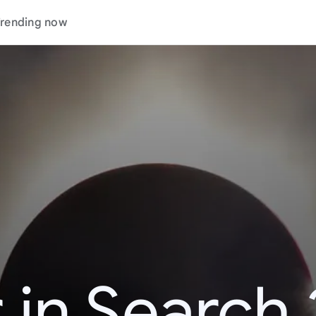
rending now
 in Search