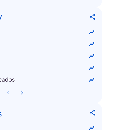
V
cados
s