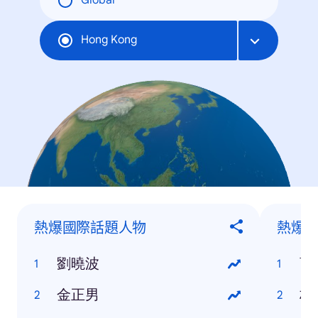
Global
Hong Kong
熱爆國際話題人物
熱爆
劉曉波
曹
金正男
林