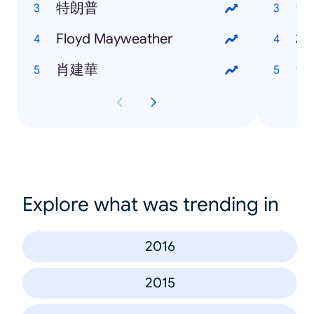
特朗普
曾
Floyd Mayweather
林
肖建華
曾
Explore what was trending in
2016
2015