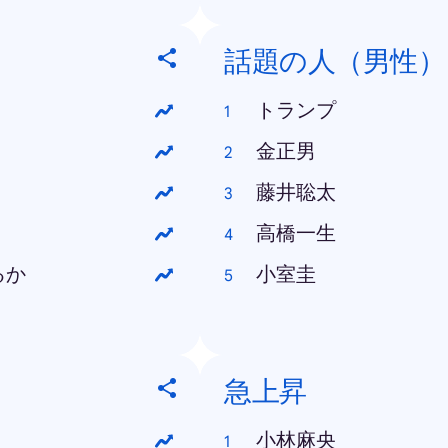
話題の人（男性）
トランプ
金正男
藤井聡太
高橋一生
るか
小室圭
急上昇
小林麻央