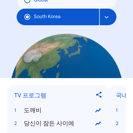
Global
South Korea
TV 프로그램
국내 
도깨비
어
당신이 잠든 사이에
한