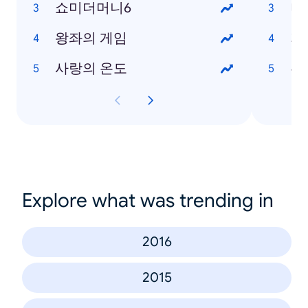
쇼미더머니6
미
왕좌의 게임
지
사랑의 온도
부
Explore what was trending in
2016
2015