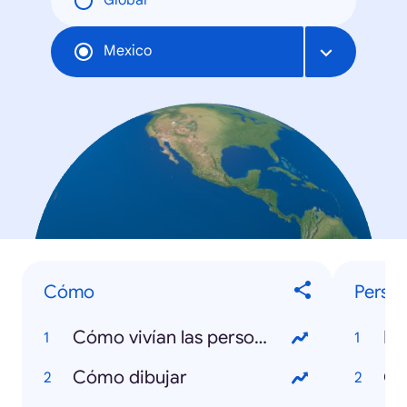
Global
Mexico
Cómo
Person
Cómo vivían las personas en el antiguo Egipto
Do
Cómo dibujar
Ga