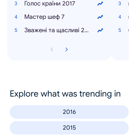
Голос країни 2017
пе
Мастер шеф 7
Зважені та щасливі 2017
бе
Explore what was trending in
2016
2015