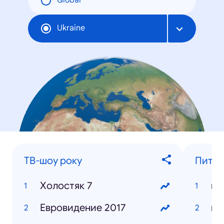
Global
Ukraine
ТВ-шоу року
Питан
Холостяк 7
ну
Евровидение 2017