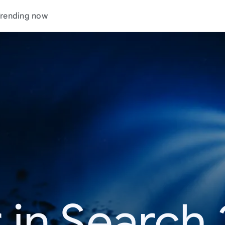
rending now
 in Search