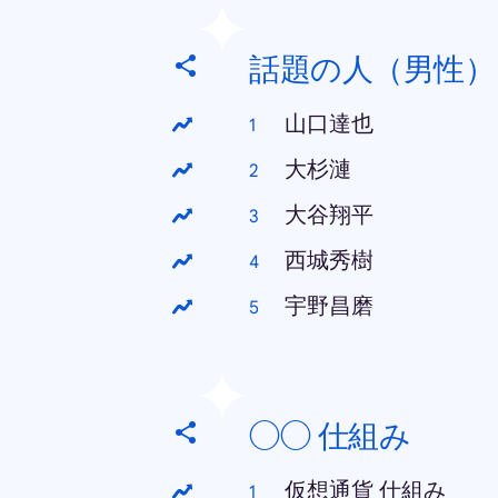
話題の人（男性）
山口達也
大杉漣
大谷翔平
西城秀樹
宇野昌磨
◯◯ 仕組み
仮想通貨 仕組み