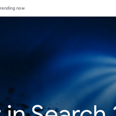
rending now
 in Search