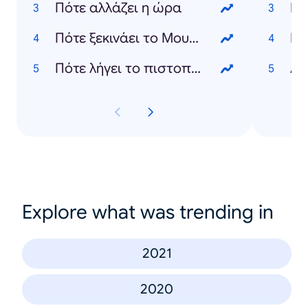
Πότε αλλάζει η ώρα
Πότε ξεκινάει το Μουντιάλ
Ελ
Πότε λήγει το πιστοποιητικό εμβολιασμού
Au
Explore what was trending in
2021
2020