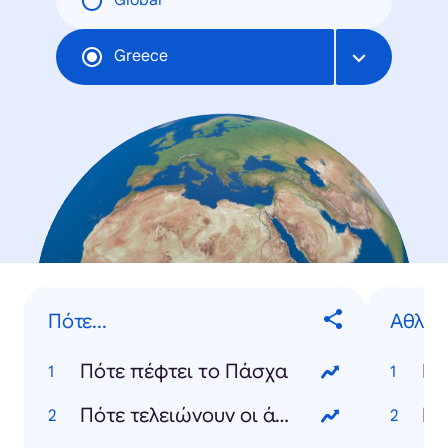
Global
Greece
Πότε...
Αθλητ
Πότε πέφτει το Πάσχα
Eu
Πότε τελειώνουν οι άγριες μέλισσες
Na