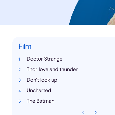
Film
Doctor Strange
Thor love and thunder
Don't look up
Uncharted
The Batman