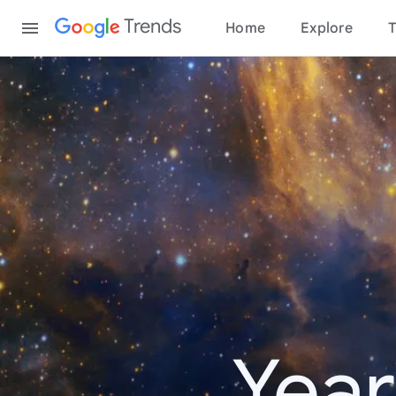
Content
Trends
Home
Explore
T
Year