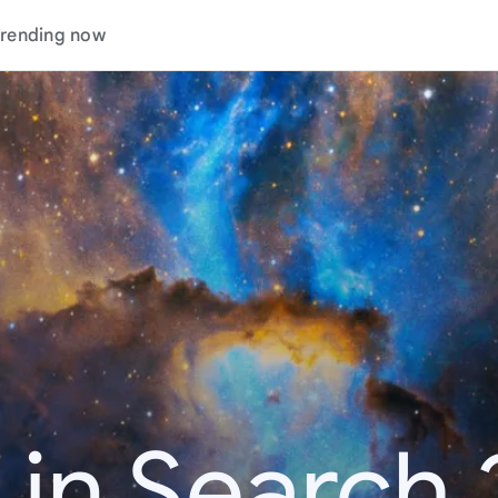
rending now
 in Search