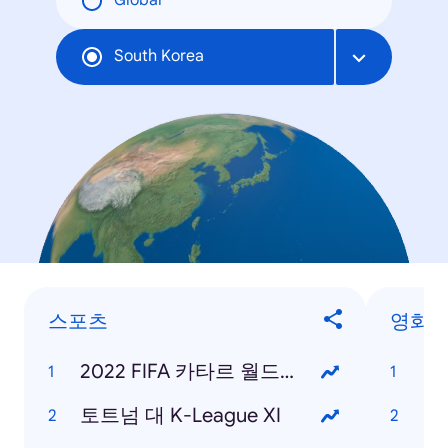
Global
South Korea
스포츠
영화
2022 FIFA 카타르 월드컵
범
토트넘 대 K-League XI
탑