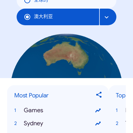
全球的
澳大利亚
Most Popular
Top Cr
Games
Fi
Sydney
Ti