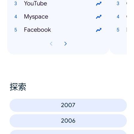
YouTube
Cr
Myspace
Cu
Facebook
Ec
探索
2007
2006