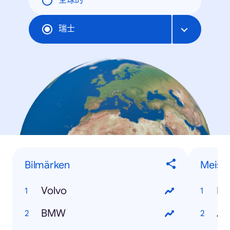
全球的
瑞士
Bilmärken
Meist
Volvo
B
BMW
Au