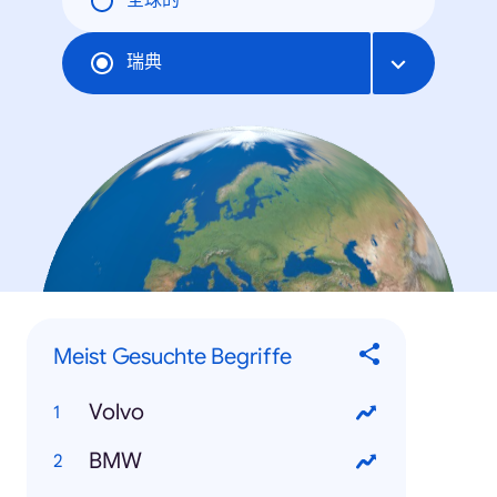
全球的
瑞典
Meist Gesuchte Begriffe
Volvo
BMW