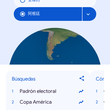
全球的
阿根廷
Búsquedas
Cómo.
Padrón electoral
Copa América