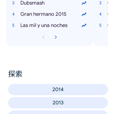
Dubsmash
Gran hermano 2015
Las mil y una noches
Có
探索
2014
2013