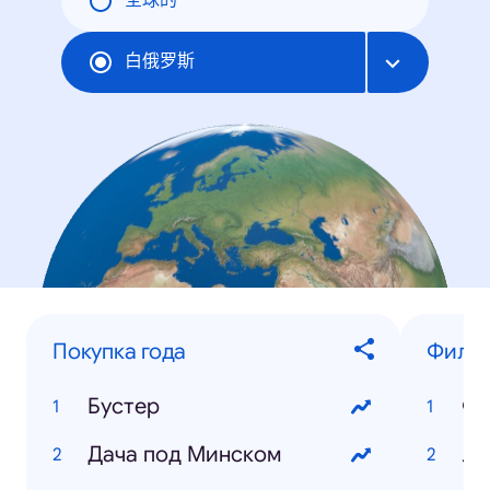
全球的
白俄罗斯
Покупка года
Фильм
Бустер
Фо
Дача под Минском
Ле