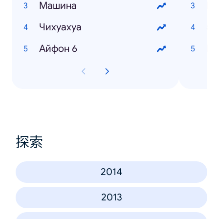
Машина
Би
Чихуахуа
50
Айфон 6
Ма
探索
2014
2013