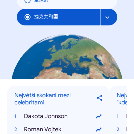
全球的
捷克共和国
Největší skokani mezi
Největ
celebritami
"kde je
Dakota Johnson
kd
Roman Vojtek
kd