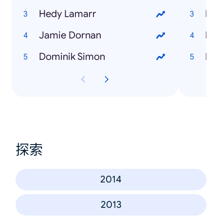
Hedy Lamarr
kd
Jamie Dornan
kd
Dominik Simon
kd
探索
2014
2013