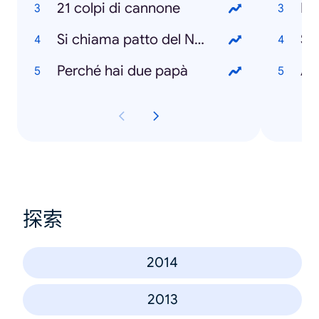
21 colpi di cannone
Ma
Si chiama patto del Nazareno
So
Perché hai due papà
An
探索
2014
2013