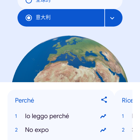
全球的
意大利
Perché
Ricett
Io leggo perché
Ma
No expo
Se