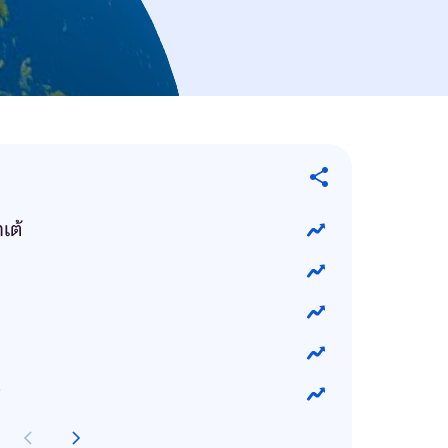
เต้
ร