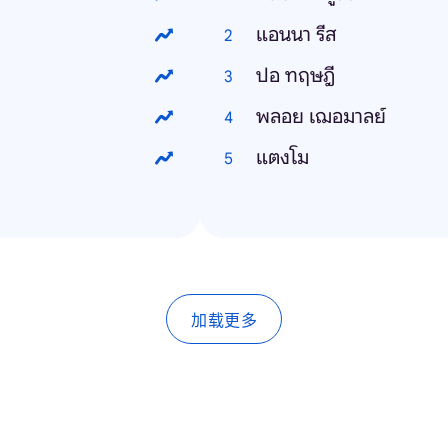
แอนนา รีส
ปอ ทฤษฎี
พลอย เฌอมาลย์
แตงโม
加载更多