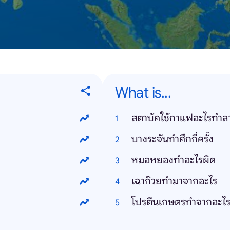
What is...
สตาบัคใช้กาแฟอะไรทำลา
บางระจันทำศึกกี่ครั้ง
หมอหยองทำอะไรผิด
เฉาก๊วยทำมาจากอะไร
โปรตีนเกษตรทำจากอะไ