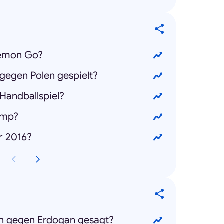
kemon Go?
gegen Polen gespielt?
 Handballspiel?
rump?
r 2016?
 gegen Erdogan gesagt?