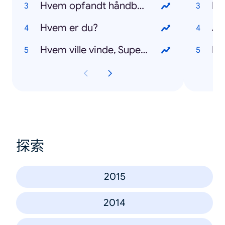
Hvem opfandt håndbold?
Pr
Hvem er du?
Al
Hvem ville vinde, Superman eller Thor?
Me
探索
2015
2014