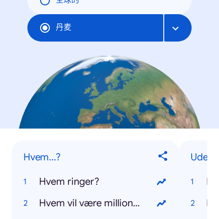
全球的
丹麦
Hvem...?
Udenl
Hvem ringer?
Da
Hvem vil være millionær?
Do