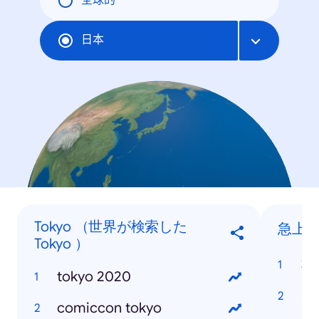
全球的
日本
Tokyo （世界が検索した
急上
Tokyo ）
ポ
tokyo 2020
オ
comiccon tokyo