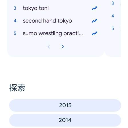
sm
tokyo toni
ト
second hand tokyo
熊
sumo wrestling practice tokyo
探索
2015
2014