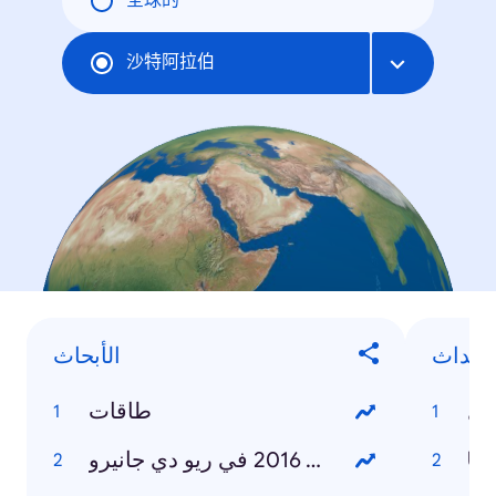
全球的
沙特阿拉伯
لأحداث
الأبحاث
ال
طاقات
UE
الألعاب الأولمبية 2016 في ريو دي جانيرو