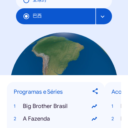
全球的
巴西
Programas e Séries
Acont
Big Brother Brasil
Br
A Fazenda
Fu