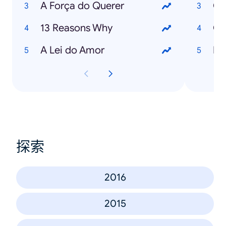
A Força do Querer
Co
13 Reasons Why
Co
A Lei do Amor
Ro
探索
2016
2015